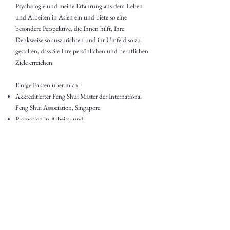
Psychologie und meine Erfahrung aus dem Leben
und Arbeiten in Asien ein und biete so eine
besondere Perspektive, die Ihnen hilft, Ihre
Denkweise so auszurichten und ihr Umfeld so zu
gestalten, dass Sie Ihre persönlichen und beruflichen
Ziele erreichen.
Einige Fakten über mich:
Akkreditierter Feng Shui Master der International
Feng Shui Association, Singapore
Promotion in Arbeits- und
Organisationspsychologie, Studien der Umwelt-
und Wohnpsychologie, TU Berlin, Germany
6+ Jahre Lebens- und Arbeitserfahrung in Asien,
speziell China
15+ Jahre Erfahrung in der Führung von
multikulturellen Teams in MNCs
10+ Jahre erfolgreiche Beratung westlicher und
asiatischer Privat- und Geschäftskunden
Durchführung von Projekten in Europa und